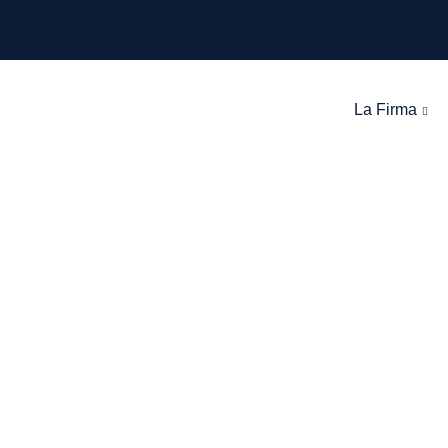
La Firma
Contacto
León Olarte Abogados
>
Contacto