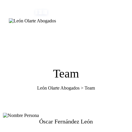
(+34) 954 082 800
info@leonolarte.com
Team
León Olarte Abogados
>
Team
Óscar Fernández León