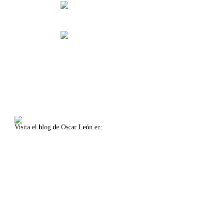
Calle Américo Vespucio, 5, 4 1º Planta
Isla de la Cartuja, Oficina 11
41092 Sevilla (Spain)
Lunes-viernes 8:30-14:00
Lunes-jueves 16:00-18:00
Visita el blog de Oscar León en:
www.oscarleon.es