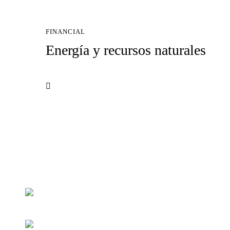
FINANCIAL
Energía y recursos naturales
Calle Américo Vespucio, 5, 4 1º Planta
Isla de la Cartuja, Oficina 11
41092 Sevilla (Spain)
Lunes-viernes 8:30-14:00
Lunes-jueves 16:00-18:00