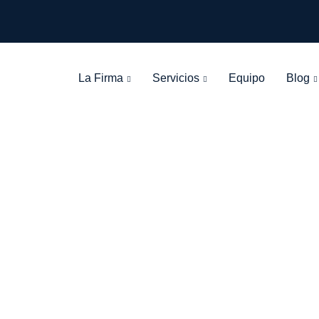
La Firma
Servicios
Equipo
Blog
egory: Publicaci
León Olarte Abogados
>
Blog Grid View
>
Publicaciones