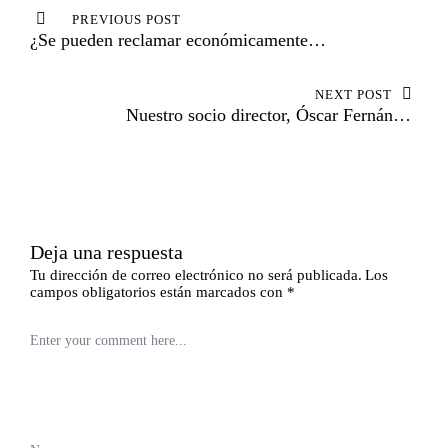
PREVIOUS POST
de
¿Se pueden reclamar económicamente
entradas
las vacaciones no disfrutadas?
NEXT POST
Nuestro socio director, Óscar Fernández
León, se convierte en el nuevo Decano
del Ilustre Colegio de Abogados de
Sevilla
Deja una respuesta
Tu dirección de correo electrónico no será publicada.
Los
campos obligatorios están marcados con
*