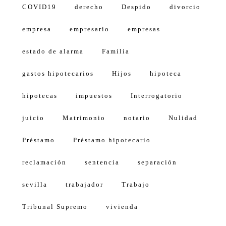
COVID19
derecho
Despido
divorcio
empresa
empresario
empresas
estado de alarma
Familia
gastos hipotecarios
Hijos
hipoteca
hipotecas
impuestos
Interrogatorio
juicio
Matrimonio
notario
Nulidad
Préstamo
Préstamo hipotecario
reclamación
sentencia
separación
sevilla
trabajador
Trabajo
Tribunal Supremo
vivienda