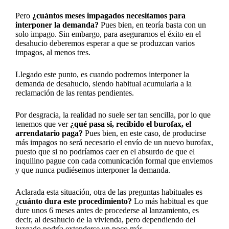
Pero
¿cuántos meses impagados necesitamos para
interponer la demanda?
Pues bien, en teoría basta con un
solo impago. Sin embargo, para asegurarnos el éxito en el
desahucio deberemos esperar a que se produzcan varios
impagos, al menos tres.
Llegado este punto, es cuando podremos interponer la
demanda de desahucio, siendo habitual acumularla a la
reclamación de las rentas pendientes.
Por desgracia, la realidad no suele ser tan sencilla, por lo que
tenemos que ver
¿qué pasa si, recibido el burofax, el
arrendatario paga?
Pues bien, en este caso, de producirse
más impagos no será necesario el envío de un nuevo burofax,
puesto que si no podríamos caer en el absurdo de que el
inquilino pague con cada comunicación formal que enviemos
y que nunca pudiésemos interponer la demanda.
Aclarada esta situación, otra de las preguntas habituales es
¿
cuánto dura este procedimiento?
Lo más habitual es que
dure unos 6 meses antes de procederse al lanzamiento, es
decir, al desahucio de la vivienda, pero dependiendo del
juzgado podría extenderse un poco más