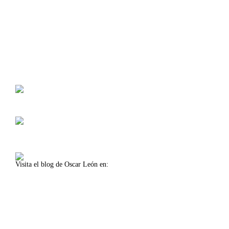
Calle Américo Vespucio, 5, 4 1º Planta
Isla de la Cartuja, Oficina 11
41092 Sevilla (Spain)
Lunes-viernes 8:30-14:00
Lunes-jueves 16:00-18:00
Visita el blog de Oscar León en:
www.oscarleon.es