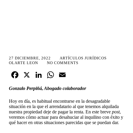
27 DICIEMBRE, 2022
ARTÍCULOS JURÍDICOS
OLARTE LEON
NO COMMENTS
Fa
X
Li
W
E
ce
nk
ha
m
Gonzalo Perpiñá
, Abogado colaborador
bo
ed
ts
ail
ok
In
A
Hoy en día, es habitual encontrarse en la desagradable
situación en la que el arrendatario al que tenemos alquilada
pp
nuestra propiedad deje de pagar la renta. En este breve
post
,
veremos cómo actuar para desahuciar al inquilino con éxito y
qué hacer en otras situaciones parecidas que se puedan dar.