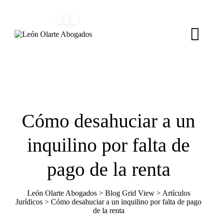
Skip
(+34) 954 082 800
info@leonolarte.com
to
content
Cómo desahuciar a un
inquilino por falta de
pago de la renta
León Olarte Abogados
>
Blog Grid View
>
Artículos
Jurídicos
>
Cómo desahuciar a un inquilino por falta de pago
de la renta