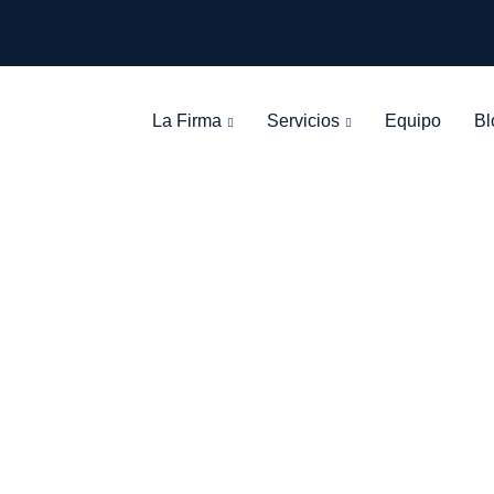
La Firma
Servicios
Equipo
Bl
Archives
León Olarte Abogados
>
Blog Grid View
>
2018
>
09