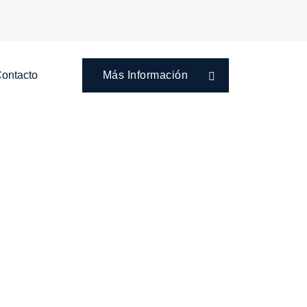
ontacto
Más Información
UCIONAL
 A UN
IR EN LA