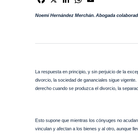
a
n
h
m
Noemí Hernández Merchán. Abogada colaborad
c
k
at
ail
e
e
s
b
dI
A
o
n
p
o
p
k
La respuesta en principio, y sin perjuicio de la exc
divorcio, la sociedad de gananciales sigue vigente.
derecho cuando se produzca el divorcio, la separa
Esto supone que mientras los cónyuges no acudan a
vinculan y afectan a los bienes y al otro, aunque l