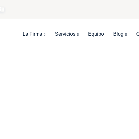
La Firma
Servicios
Equipo
Blog
C
BUNAL CONSTIT
A LA OPOSICIÓN
IO POR RESID