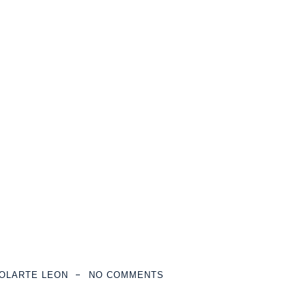
 CON UN HIJO 
DISCAPACIDAD
s Jurídicos
>
EL TRIBUNAL CONSTITUCIONAL AVALA LA OPOSICIÓN 
CON UN HIJO MENOR CON DISCAPACIDAD
OLARTE LEON
NO COMMENTS