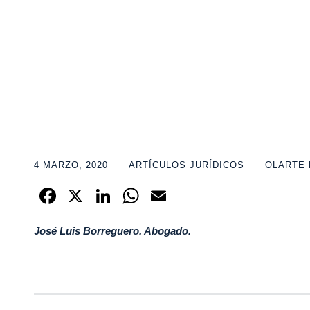
León Olarte Abogados
>
Blog Grid View
>
Artículos Jurídi
4 MARZO, 2020
ARTÍCULOS JURÍDICOS
OLARTE 
F
X
Li
W
E
a
n
h
m
José Luis Borreguero. Abogado.
c
k
at
ail
e
e
s
b
dI
A
o
n
p