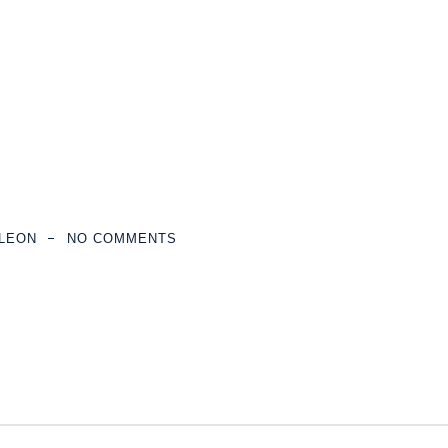
cos
>
El Tribunal Supremo rechaza la prescripción de las reclamaciones
LEON
NO COMMENTS