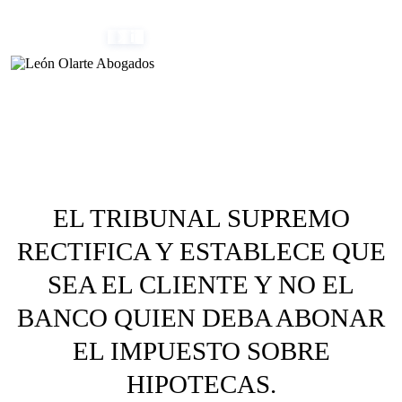
Skip
(+34) 954 082 800
info@leonolarte.com
to
content
EL TRIBUNAL SUPREMO
RECTIFICA Y ESTABLECE QUE
SEA EL CLIENTE Y NO EL
BANCO QUIEN DEBA ABONAR
EL IMPUESTO SOBRE
HIPOTECAS.