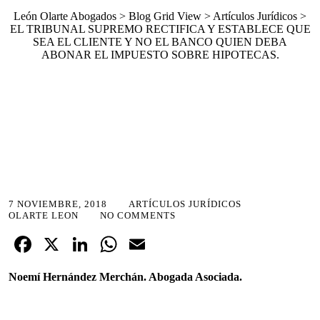
León Olarte Abogados
>
Blog Grid View
>
Artículos Jurídicos
>
EL TRIBUNAL SUPREMO RECTIFICA Y ESTABLECE QUE
SEA EL CLIENTE Y NO EL BANCO QUIEN DEBA
ABONAR EL IMPUESTO SOBRE HIPOTECAS.
7 NOVIEMBRE, 2018
ARTÍCULOS JURÍDICOS
OLARTE LEON
NO COMMENTS
Fa
X
Li
W
E
ce
nk
ha
m
Noemí Hernández Merchán. Abogada Asociada.
bo
ed
ts
ail
ok
In
A