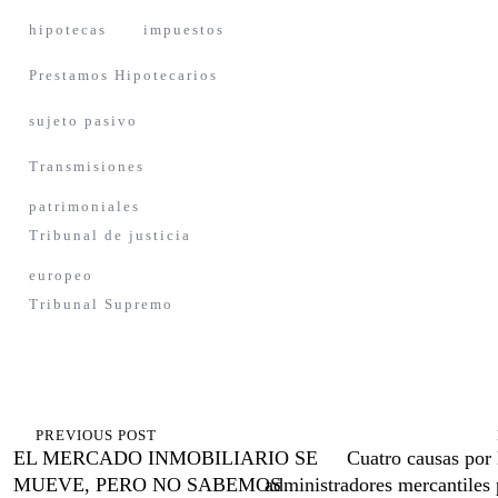
hipotecas
impuestos
Prestamos Hipotecarios
sujeto pasivo
Transmisiones
patrimoniales
Tribunal de justicia
europeo
Tribunal Supremo
Navegación
de
PREVIOUS POST
EL MERCADO INMOBILIARIO SE
Cuatro causas por 
entradas
MUEVE, PERO NO SABEMOS
administradores mercantiles