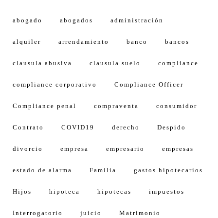
abogado
abogados
administración
alquiler
arrendamiento
banco
bancos
clausula abusiva
clausula suelo
compliance
compliance corporativo
Compliance Officer
Compliance penal
compraventa
consumidor
Contrato
COVID19
derecho
Despido
divorcio
empresa
empresario
empresas
estado de alarma
Familia
gastos hipotecarios
Hijos
hipoteca
hipotecas
impuestos
Interrogatorio
juicio
Matrimonio