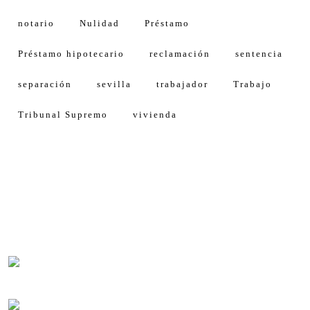
notario
Nulidad
Préstamo
Préstamo hipotecario
reclamación
sentencia
separación
sevilla
trabajador
Trabajo
Tribunal Supremo
vivienda
Calle Américo Vespucio, 5, 4 1º Planta
Isla de la Cartuja, Oficina 11
41092 Sevilla (Spain)
Lunes-viernes 8:30-14:00
Lunes-jueves 16:00-18:00