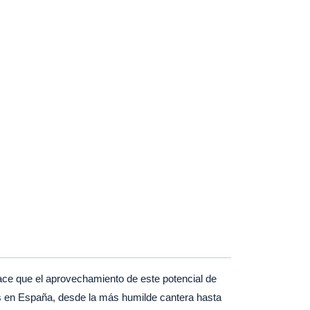
É UN PACTO DE RENUNCIA CON EL BANCO?
ace que el aprovechamiento de este potencial de
as en España, desde la más humilde cantera hasta