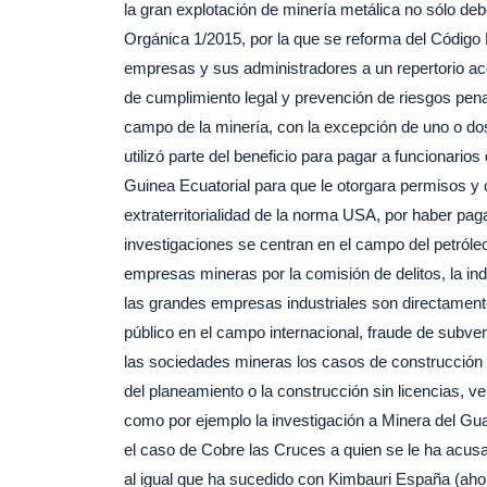
la gran explotación de minería metálica no sólo de
o
p
Orgánica 1/2015, por la que se reforma del Código 
k
empresas y sus administradores a un repertorio aco
de cumplimiento legal y prevención de riesgos pena
campo de la minería, con la excepción de uno o do
utilizó parte del beneficio para pagar a funcionar
Guinea Ecuatorial para que le otorgara permisos y 
extraterritorialidad de la norma USA, por haber pa
investigaciones se centran en el campo del petróleo
empresas mineras por la comisión de delitos, la in
las grandes empresas industriales son directamente
público en el campo internacional, fraude de subve
las sociedades mineras los casos de construcción 
del planeamiento o la construcción sin licencias, v
como por ejemplo la investigación a Minera del Gua
el caso de Cobre las Cruces a quien se le ha acusa
al igual que ha sucedido con Kimbauri España (ahora