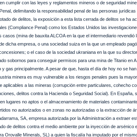
ben cumplir con las leyes y reglamentos mineros o de seguridad miner
Penal, delimitando la responsabilidad penal de las personas jurídica
tado de delitos, la exposición a esta lista cerrada de delitos se ha 
les (Compliance Penal) como los Estados Unidos las investigaciones 
s casos (mina de bauxita ALCOA en la que el intermediario revendió 
ios de dicha empresa, o una sociedad suiza en la que un empleado pag
concesiones; o el caso de la sociedad ukraniana en la que su directo
gado sobornos para conseguir permisos para una mina de Titanio en An
 y gas principalmente. A pesar de que, hasta el día de hoy no se han
dustria minera es muy vulnerable a los riesgos penales pues la mayorí
 aplicables a las mineras (corrupción entre particulares, cohecho con
nciones, delitos contra la Hacienda o Seguridad Social). En España,
en lugares no aptos o el almacenamiento de materiales contaminante
ertidos no autorizados o en zonas no autorizadas o la extracción de á
darrama, SA, empresa autorizada por la Administración a extraer est
do de delitos contra el medio ambiente por la inyección de arsénico 
 Orovalle Minerals, SL) a quien la fiscalía ha imputado por el mismo 