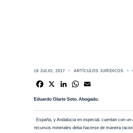
León Olarte Abogados
>
Blog Grid View
>
Artí
19 JULIO, 2017
ARTÍCULOS JURÍDICOS
F
X
Li
W
E
a
n
h
m
Eduardo Olarte Soto. Abogado.
c
k
at
ail
e
e
s
b
dI
A
España, y Andalucía en especial, cuentan con un g
recursos minerales deba hacerse de manera raciona
o
n
p