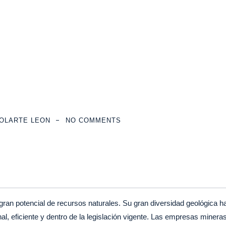
culos Jurídicos
>
¿PUEDO RECLAMAR LA CLÁUSULA SUELO SI FIRM
OLARTE LEON
NO COMMENTS
ran potencial de recursos naturales. Su gran diversidad geológica h
l, eficiente y dentro de la legislación vigente. Las empresas miner