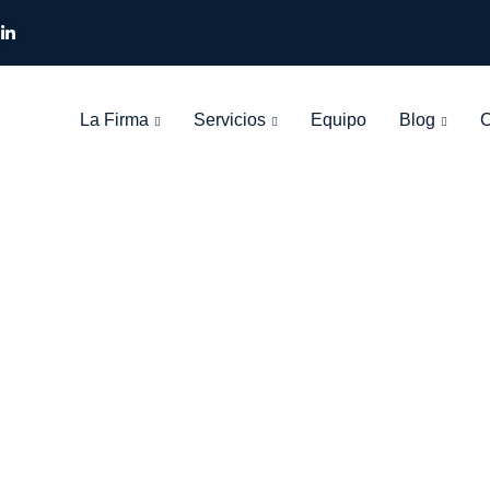
La Firma
Servicios
Equipo
Blog
C
RECLAMAR LA 
SI FIRMÉ UN P
NCIA CON EL B