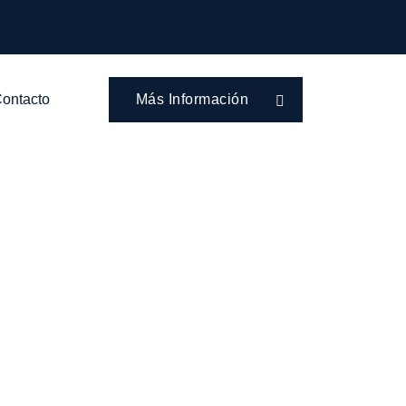
ontacto
Más Información
CLÁUSULA
ACTO DE
ANCO?