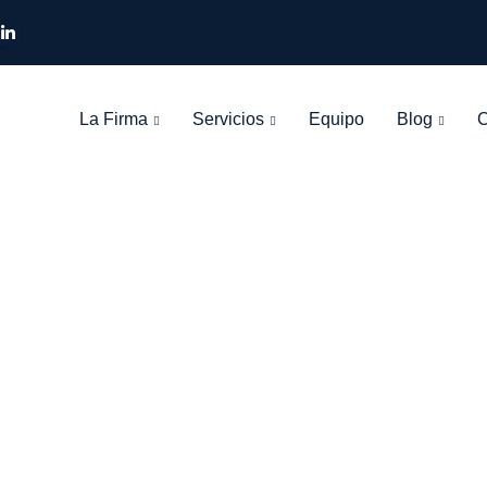
La Firma
Servicios
Equipo
Blog
C
Tag: cláusula
León Olarte Abogados
>
Blog Grid View
>
cláusula