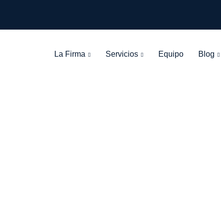
La Firma
Servicios
Equipo
Blog
dministrador-tra
León Olarte Abogados
>
Blog Grid View
>
administrador-trabajador