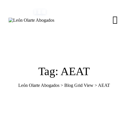
Skip
(+34) 954 082 800
info@leonolarte.com
to
content
Tag: AEAT
León Olarte Abogados
>
Blog Grid View
>
AEAT