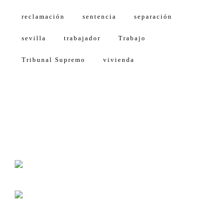
reclamación
sentencia
separación
sevilla
trabajador
Trabajo
Tribunal Supremo
vivienda
Calle Américo Vespucio, 5, 4 1º Planta
Isla de la Cartuja, Oficina 11
41092 Sevilla (Spain)
Lunes-viernes 8:30-14:00
Lunes-jueves 16:00-18:00