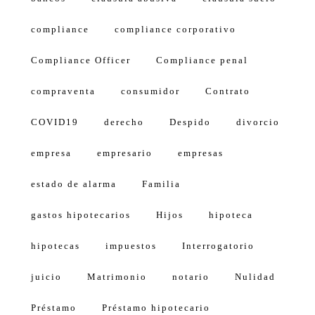
compliance
compliance corporativo
Compliance Officer
Compliance penal
compraventa
consumidor
Contrato
COVID19
derecho
Despido
divorcio
empresa
empresario
empresas
estado de alarma
Familia
gastos hipotecarios
Hijos
hipoteca
hipotecas
impuestos
Interrogatorio
juicio
Matrimonio
notario
Nulidad
Préstamo
Préstamo hipotecario