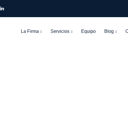
La Firma
Servicios
Equipo
Blog
C
Tag: arte y técnic
León Olarte Abogados
>
Blog Grid View
>
arte y técnica