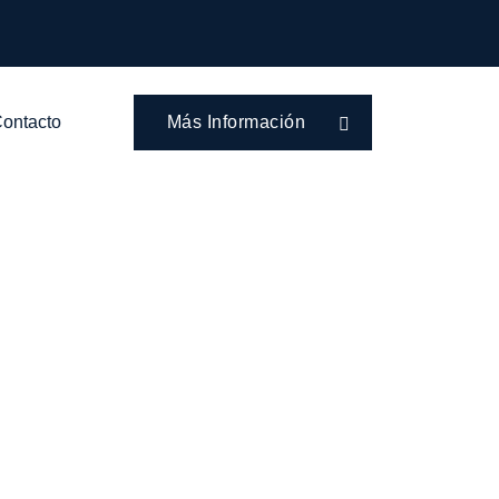
ontacto
Más Información
a