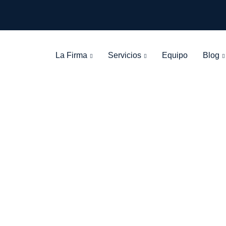
La Firma
Servicios
Equipo
Blog
Tag: demora
León Olarte Abogados
>
Blog Grid View
>
demora