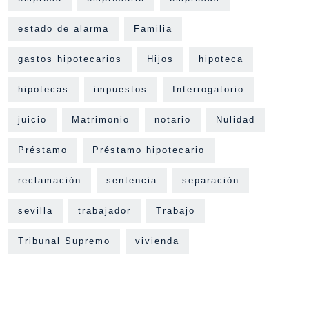
estado de alarma
Familia
gastos hipotecarios
Hijos
hipoteca
hipotecas
impuestos
Interrogatorio
juicio
Matrimonio
notario
Nulidad
Préstamo
Préstamo hipotecario
reclamación
sentencia
separación
sevilla
trabajador
Trabajo
Tribunal Supremo
vivienda