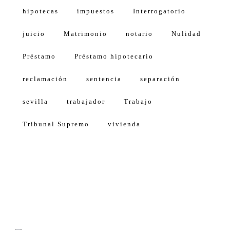
hipotecas
impuestos
Interrogatorio
juicio
Matrimonio
notario
Nulidad
Préstamo
Préstamo hipotecario
reclamación
sentencia
separación
sevilla
trabajador
Trabajo
Tribunal Supremo
vivienda
Calle Américo Vespucio, 5, 4 1º Planta