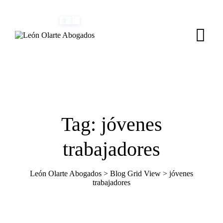
Skip
(+34) 954 082 800
info@leonolarte.com
to
content
Tag: jóvenes
trabajadores
León Olarte Abogados
>
Blog Grid View
>
jóvenes
trabajadores