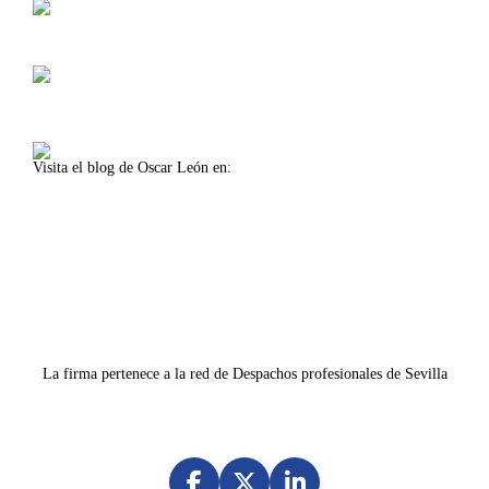
Isla de la Cartuja, Oficina 11
41092 Sevilla (Spain)
Lunes-viernes 8:30-14:00
Lunes-jueves 16:00-18:00
Visita el blog de Oscar León en:
www.oscarleon.es
La firma pertenece a la red de Despachos profesionales de Sevilla