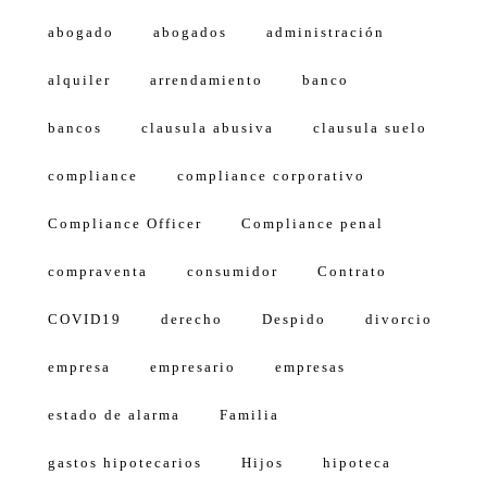
abogado
abogados
administración
alquiler
arrendamiento
banco
bancos
clausula abusiva
clausula suelo
compliance
compliance corporativo
Compliance Officer
Compliance penal
compraventa
consumidor
Contrato
COVID19
derecho
Despido
divorcio
empresa
empresario
empresas
estado de alarma
Familia
gastos hipotecarios
Hijos
hipoteca