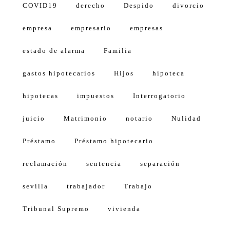
COVID19
derecho
Despido
divorcio
empresa
empresario
empresas
estado de alarma
Familia
gastos hipotecarios
Hijos
hipoteca
hipotecas
impuestos
Interrogatorio
juicio
Matrimonio
notario
Nulidad
Préstamo
Préstamo hipotecario
reclamación
sentencia
separación
sevilla
trabajador
Trabajo
Tribunal Supremo
vivienda