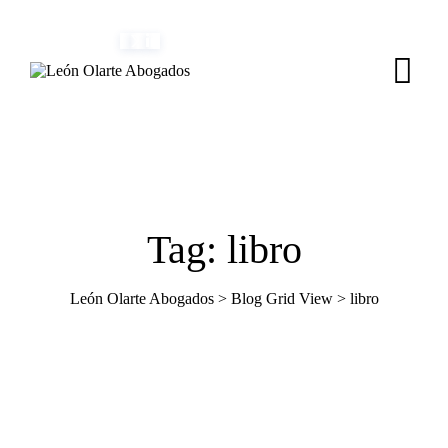
Skip
(+34) 954 082 800
info@leonolarte.com
to
content
Tag: libro
León Olarte Abogados
>
Blog Grid View
>
libro