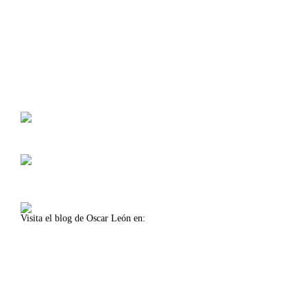
Calle Américo Vespucio, 5, 4 1º Planta
Isla de la Cartuja, Oficina 11
41092 Sevilla (Spain)
Lunes-viernes 8:30-14:00
Lunes-jueves 16:00-18:00
Visita el blog de Oscar León en:
www.oscarleon.es