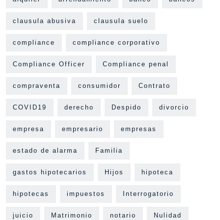
clausula abusiva
clausula suelo
compliance
compliance corporativo
Compliance Officer
Compliance penal
compraventa
consumidor
Contrato
COVID19
derecho
Despido
divorcio
empresa
empresario
empresas
estado de alarma
Familia
gastos hipotecarios
Hijos
hipoteca
hipotecas
impuestos
Interrogatorio
juicio
Matrimonio
notario
Nulidad