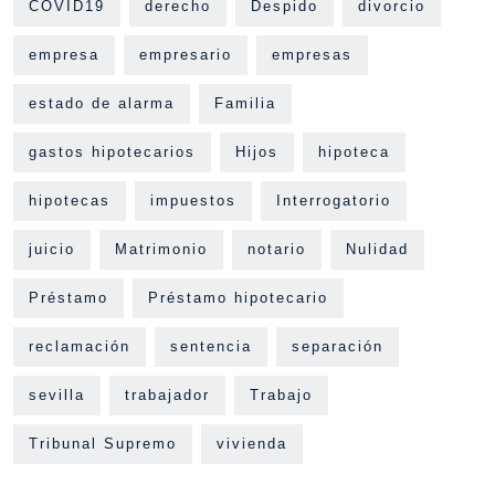
COVID19
derecho
Despido
divorcio
empresa
empresario
empresas
estado de alarma
Familia
gastos hipotecarios
Hijos
hipoteca
hipotecas
impuestos
Interrogatorio
juicio
Matrimonio
notario
Nulidad
Préstamo
Préstamo hipotecario
reclamación
sentencia
separación
sevilla
trabajador
Trabajo
Tribunal Supremo
vivienda