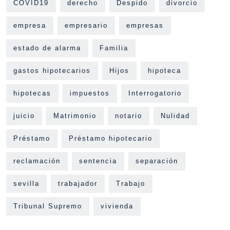
COVID19
derecho
Despido
divorcio
empresa
empresario
empresas
estado de alarma
Familia
gastos hipotecarios
Hijos
hipoteca
hipotecas
impuestos
Interrogatorio
juicio
Matrimonio
notario
Nulidad
Préstamo
Préstamo hipotecario
reclamación
sentencia
separación
sevilla
trabajador
Trabajo
Tribunal Supremo
vivienda