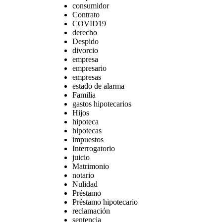
consumidor
Contrato
COVID19
derecho
Despido
divorcio
empresa
empresario
empresas
estado de alarma
Familia
gastos hipotecarios
Hijos
hipoteca
hipotecas
impuestos
Interrogatorio
juicio
Matrimonio
notario
Nulidad
Préstamo
Préstamo hipotecario
reclamación
sentencia