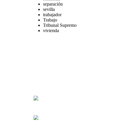
separación
sevilla
trabajador
Trabajo
Tribunal Supremo
vivienda
Calle Américo Vespucio, 5, 4 1º Planta
Isla de la Cartuja, Oficina 11
41092 Sevilla (Spain)
Lunes-viernes 8:30-14:00
Lunes-jueves 16:00-18:00