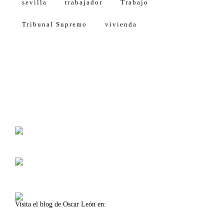
sevilla
trabajador
Trabajo
Tribunal Supremo
vivienda
Calle Américo Vespucio, 5, 4 1º Planta
Isla de la Cartuja, Oficina 11
41092 Sevilla (Spain)
Lunes-viernes 8:30-14:00
Lunes-jueves 16:00-18:00
Visita el blog de Oscar León en:
www.oscarleon.es