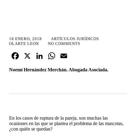
18 ENERO, 2018
ARTÍCULOS JURÍDICOS
OLARTE LEON
NO COMMENTS
Fa
X
Li
W
E
ce
nk
ha
m
Noemí Hernández Merchán. Abogada Asociada.
bo
ed
ts
ail
ok
In
A
pp
En los casos de ruptura de la pareja, son muchas las
ocasiones en las que se plantea el problema de las mascotas,
¿con quién se quedan?