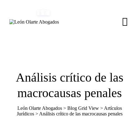
Skip
(+34) 954 082 800
info@leonolarte.com
to
content
Análisis crítico de las
macrocausas penales
León Olarte Abogados
>
Blog Grid View
>
Artículos
Jurídicos
>
Análisis crítico de las macrocausas penales