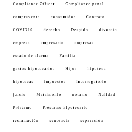
Compliance Officer
Compliance penal
compraventa
consumidor
Contrato
COVID19
derecho
Despido
divorcio
empresa
empresario
empresas
estado de alarma
Familia
gastos hipotecarios
Hijos
hipoteca
hipotecas
impuestos
Interrogatorio
juicio
Matrimonio
notario
Nulidad
Préstamo
Préstamo hipotecario
reclamación
sentencia
separación