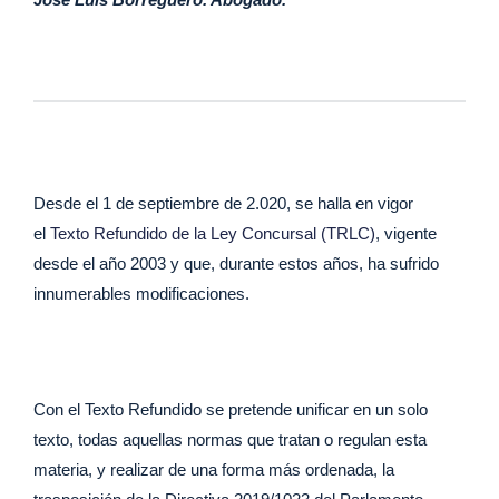
c
k
at
ail
e
e
s
b
dI
A
o
n
p
o
p
k
Desde el 1 de septiembre de 2.020, se halla en vigor
el
Texto Refundido de la Ley Concursal (TRLC)
, vigente
desde el año 2003 y que, durante estos años, ha sufrido
innumerables modificaciones.
Con el Texto Refundido se pretende unificar en un solo
texto, todas aquellas normas que tratan o regulan esta
materia, y realizar de una forma más ordenada, la