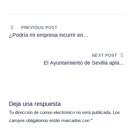
Navegación
PREVIOUS POST
de
¿Podría mi empresa incurrir en
responsabilidad penal ante la
entradas
situación acaecida por el Covid-19?
NEXT POST
¿Qué debo hacer como Compliance
El Ayuntamiento de Sevilla aplaza
Officer ante esta situación?
dos meses el periodo voluntario de
pago del IBI, el impuesto de
vehículos y la tasa de basura para
locales comerciales.
Deja una respuesta
Tu dirección de correo electrónico no será publicada.
Los
campos obligatorios están marcados con
*