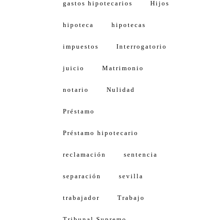
gastos hipotecarios
Hijos
hipoteca
hipotecas
impuestos
Interrogatorio
juicio
Matrimonio
notario
Nulidad
Préstamo
Préstamo hipotecario
reclamación
sentencia
separación
sevilla
trabajador
Trabajo
Tribunal Supremo