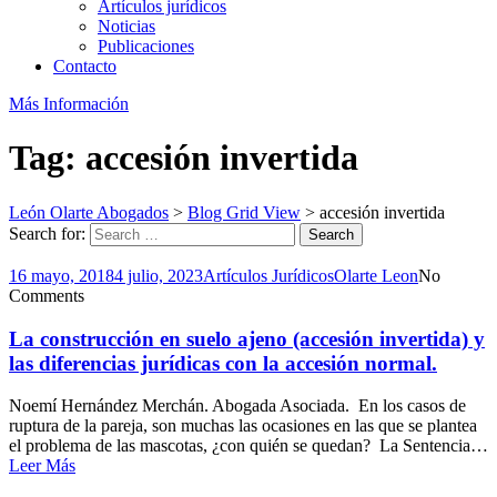
Artículos jurídicos
Noticias
Publicaciones
Contacto
Más Información
Tag: accesión invertida
León Olarte Abogados
>
Blog Grid View
>
accesión invertida
Search for:
Search
16 mayo, 2018
4 julio, 2023
Artículos Jurídicos
Olarte Leon
No
Comments
La construcción en suelo ajeno (accesión invertida) y
las diferencias jurídicas con la accesión normal.
Noemí Hernández Merchán. Abogada Asociada. En los casos de
ruptura de la pareja, son muchas las ocasiones en las que se plantea
el problema de las mascotas, ¿con quién se quedan? La Sentencia…
Leer Más