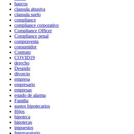
bancos
clausula abusiva
clausula suelo
compliance
compliance corporativo
Compliance Officer
Compliance penal
compraventa
consumidor
Contrato
COVID19
derecho
Despido
divorcio
empresa
empresario
empresas
estado de alarma
Familia
gastos hipotecarios
Hijos
hipoteca
hipotecas
impuestos
Interrogatorio