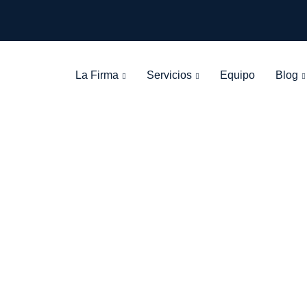
La Firma
Servicios
Equipo
Blog
Tag: CAIXABAN
León Olarte Abogados
>
Blog Grid View
>
CAIXABANK