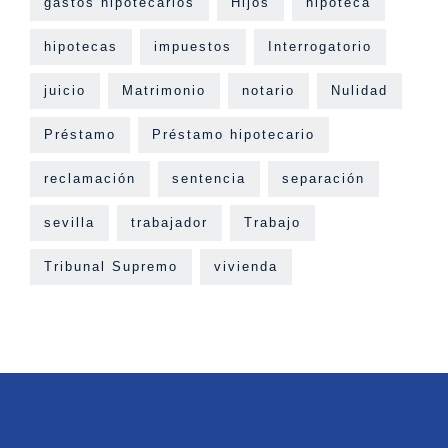
gastos hipotecarios
Hijos
hipoteca
hipotecas
impuestos
Interrogatorio
juicio
Matrimonio
notario
Nulidad
Préstamo
Préstamo hipotecario
reclamación
sentencia
separación
sevilla
trabajador
Trabajo
Tribunal Supremo
vivienda