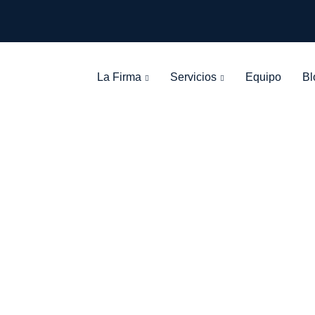
La Firma
Servicios
Equipo
Bl
: custodia compar
León Olarte Abogados
>
Blog Grid View
>
custodia compartida