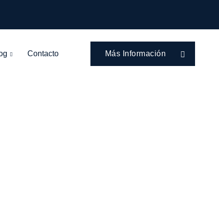
og
Contacto
Más Información
tida