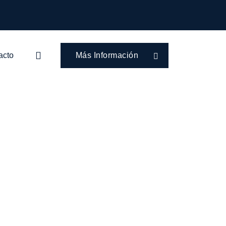
acto
Más Información