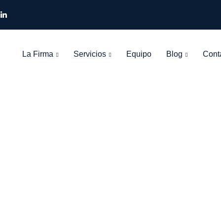
La Firma
Servicios
Equipo
Blog
Cont
Tag: .desahucio
León Olarte Abogados
>
Blog Grid View
>
.desahucio