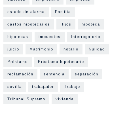
estado de alarma
Familia
gastos hipotecarios
Hijos
hipoteca
hipotecas
impuestos
Interrogatorio
juicio
Matrimonio
notario
Nulidad
Préstamo
Préstamo hipotecario
reclamación
sentencia
separación
sevilla
trabajador
Trabajo
Tribunal Supremo
vivienda