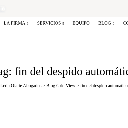
LA FIRMA
SERVICIOS
EQUIPO
BLOG
C
ag: fin del despido automáti
León Olarte Abogados
>
Blog Grid View
>
fin del despido automático