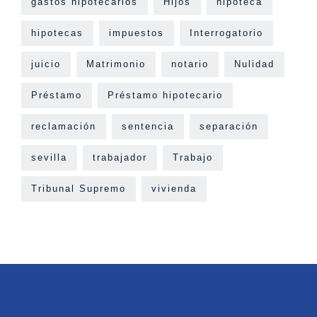
gastos hipotecarios
Hijos
hipoteca
hipotecas
impuestos
Interrogatorio
juicio
Matrimonio
notario
Nulidad
Préstamo
Préstamo hipotecario
reclamación
sentencia
separación
sevilla
trabajador
Trabajo
Tribunal Supremo
vivienda