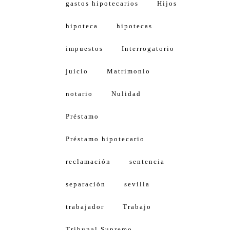
gastos hipotecarios
Hijos
hipoteca
hipotecas
impuestos
Interrogatorio
juicio
Matrimonio
notario
Nulidad
Préstamo
Préstamo hipotecario
reclamación
sentencia
separación
sevilla
trabajador
Trabajo
Tribunal Supremo