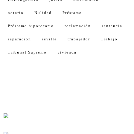
notario
Nulidad
Préstamo
Préstamo hipotecario
reclamación
sentencia
separación
sevilla
trabajador
Trabajo
Tribunal Supremo
vivienda
Calle Américo Vespucio, 5, 4 1º Planta
Isla de la Cartuja, Oficina 11
41092 Sevilla (Spain)
Lunes-viernes 8:30-14:00
Lunes-jueves 16:00-18:00