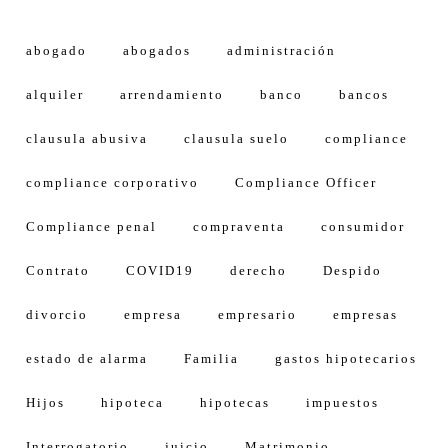
abogado
abogados
administración
alquiler
arrendamiento
banco
bancos
clausula abusiva
clausula suelo
compliance
compliance corporativo
Compliance Officer
Compliance penal
compraventa
consumidor
Contrato
COVID19
derecho
Despido
divorcio
empresa
empresario
empresas
estado de alarma
Familia
gastos hipotecarios
Hijos
hipoteca
hipotecas
impuestos
Interrogatorio
juicio
Matrimonio