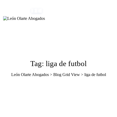
Skip
(+34) 954 082 800
info@leonolarte.com
to
content
Tag: liga de futbol
León Olarte Abogados
>
Blog Grid View
>
liga de futbol