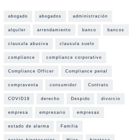
abogado
abogados
administración
alquiler
arrendamiento
banco
bancos
clausula abusiva
clausula suelo
compliance
compliance corporativo
Compliance Officer
Compliance penal
compraventa
consumidor
Contrato
COVID19
derecho
Despido
divorcio
empresa
empresario
empresas
estado de alarma
Familia
gastos hipotecarios
Hijos
hipoteca