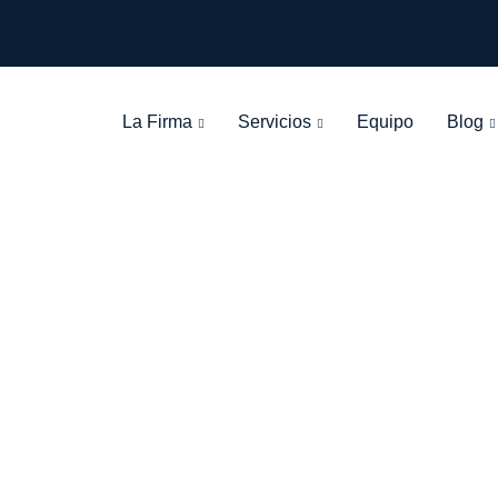
La Firma
Servicios
Equipo
Blog
Tag: miedo grav
León Olarte Abogados
>
Blog Grid View
>
miedo grave