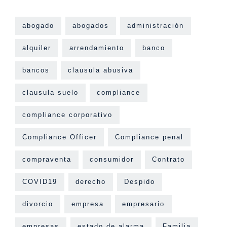
abogado
abogados
administración
alquiler
arrendamiento
banco
bancos
clausula abusiva
clausula suelo
compliance
compliance corporativo
Compliance Officer
Compliance penal
compraventa
consumidor
Contrato
COVID19
derecho
Despido
divorcio
empresa
empresario
empresas
estado de alarma
Familia