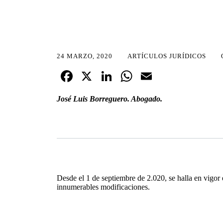
24 MARZO, 2020
ARTÍCULOS JURÍDICOS
Fa
X
Li
W
E
ce
nk
ha
m
José Luis Borreguero. Abogado.
bo
ed
ts
ail
ok
In
A
pp
Desde el 1 de septiembre de 2.020, se halla en vigor
innumerables modificaciones.