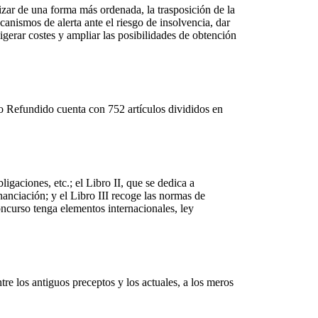
izar de una forma más ordenada, la trasposición de la
nismos de alerta ante el riesgo de insolvencia, dar
igerar costes y ampliar las posibilidades de obtención
o Refundido cuenta con 752 artículos divididos en
igaciones, etc.; el Libro II, que se dedica a
nanciación; y el Libro III recoge las normas de
oncurso tenga elementos internacionales, ley
ntre los antiguos preceptos y los actuales, a los meros