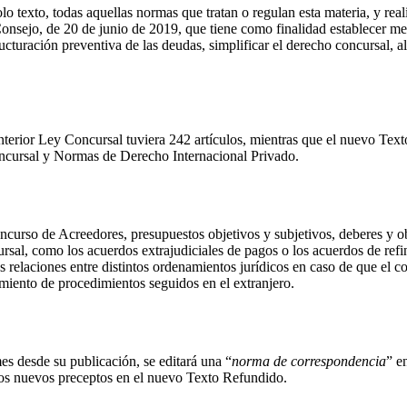
o texto, todas aquellas normas que tratan o regulan esta materia, y real
sejo, de 20 de junio de 2019, que tiene como finalidad establecer meca
cturación preventiva de las deudas, simplificar el derecho concursal, al
terior Ley Concursal tuviera 242 artículos, mientras que el nuevo Text
ncursal y Normas de Derecho Internacional Privado.
ncurso de Acreedores, presupuestos objetivos y subjetivos, deberes y obl
cursal, como los acuerdos extrajudiciales de pagos o los acuerdos de refi
s relaciones entre distintos ordenamientos jurídicos en caso de que el c
cimiento de procedimientos seguidos en el extranjero.
s desde su publicación, se editará una “
norma de correspondencia
” e
 los nuevos preceptos en el nuevo Texto Refundido.