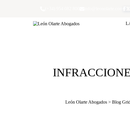
Skip
to
(+34) 954 082 800
info@leonolarte.com
content
L
INFRACCIONE
León Olarte Abogados
>
Blog Gri