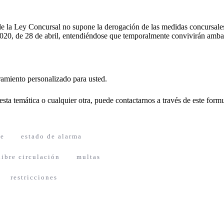
de la Ley Concursal no supone la derogación de las medidas concursale
020, de 28 de abril, entendiéndose que temporalmente convivirán amb
oramiento personalizado para usted.
esta temática o cualquier otra, puede contactarnos a través de
este formu
re
estado de alarma
libre circulación
multas
restricciones