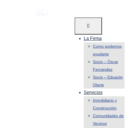
(+34) 954 082 800
info@leonolarte.com
Skip
to
content
La Firma
Como podemos
ayudarte
Socio – Óscar
Fernández
Socio – Eduardo
Olarte
Servicios
Inmobiliario y
Construcción
Comunidades de
Vecinos