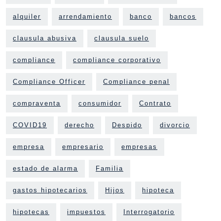
alquiler
arrendamiento
banco
bancos
clausula abusiva
clausula suelo
compliance
compliance corporativo
Compliance Officer
Compliance penal
compraventa
consumidor
Contrato
COVID19
derecho
Despido
divorcio
empresa
empresario
empresas
estado de alarma
Familia
gastos hipotecarios
Hijos
hipoteca
hipotecas
impuestos
Interrogatorio