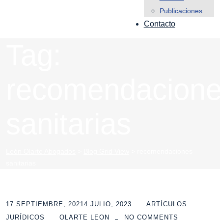
Publicaciones
Contacto
Tag:
recomendacion
sanitarias
León Olarte Abogados
>
Blog Grid View
>
recomendaciones
sanitarias
17 SEPTIEMBRE, 2021
4 JULIO, 2023
ARTÍCULOS
JURÍDICOS
OLARTE LEON
NO COMMENTS