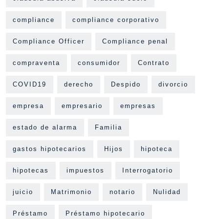
compliance
compliance corporativo
Compliance Officer
Compliance penal
compraventa
consumidor
Contrato
COVID19
derecho
Despido
divorcio
empresa
empresario
empresas
estado de alarma
Familia
gastos hipotecarios
Hijos
hipoteca
hipotecas
impuestos
Interrogatorio
juicio
Matrimonio
notario
Nulidad
Préstamo
Préstamo hipotecario