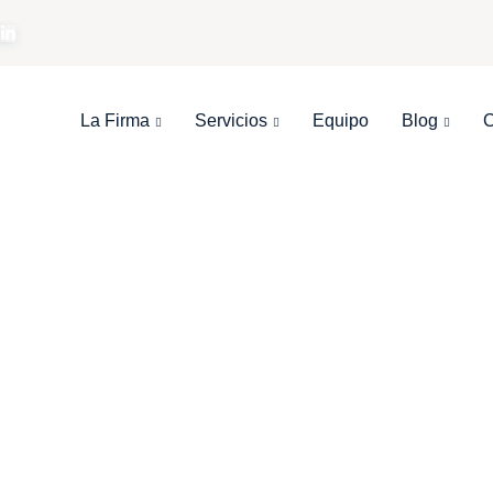
La Firma
Servicios
Equipo
Blog
C
ag: remesa simp
León Olarte Abogados
>
Blog Grid View
>
remesa simple