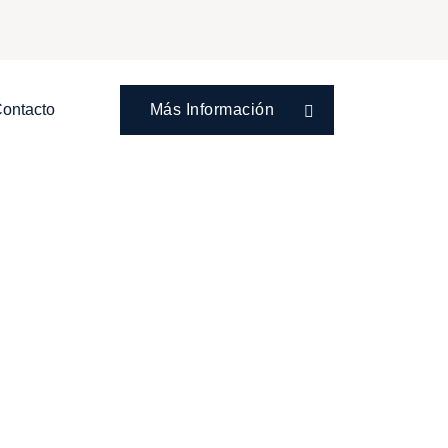
ontacto
Más Información
le