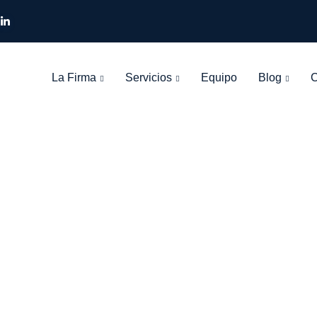
La Firma
Servicios
Equipo
Blog
C
Tag: remesa
León Olarte Abogados
>
Blog Grid View
>
remesa