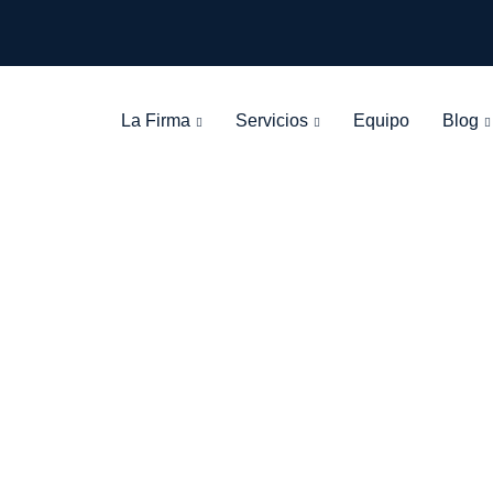
La Firma
Servicios
Equipo
Blog
: Zona de explota
León Olarte Abogados
>
Blog Grid View
>
Zona de explotación