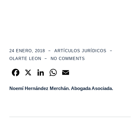
24 ENERO, 2018
ARTÍCULOS JURÍDICOS
OLARTE LEON
NO COMMENTS
F
X
Li
W
E
a
n
h
m
Noemí Hernández Merchán. Abogada Asociada.
c
k
at
ail
e
e
s
b
dI
A
o
n
p
o
p