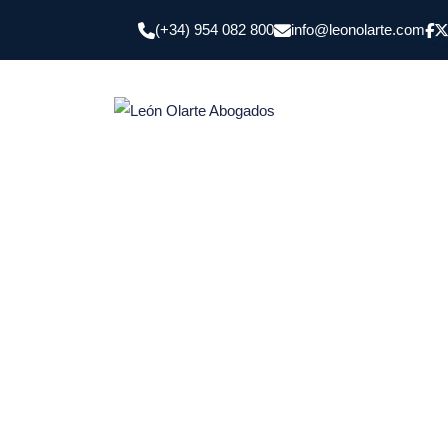
Skip
(+34) 954 082 800
info@leonolarte.com
to
content
Un sevillan
León Olarte A