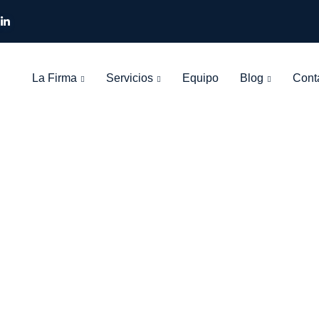
La Firma
Servicios
Equipo
Blog
Cont
o en la corte del
bogados
>
Blog Grid View
>
Artículos Jurídicos
>
Un sevillano en la corte