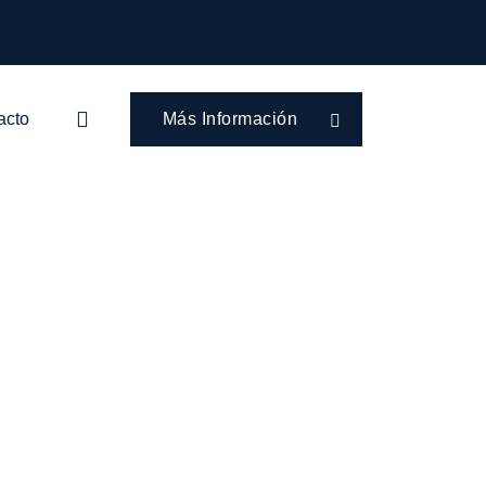
acto
Más Información
 rey Arturo.
 del rey Arturo.