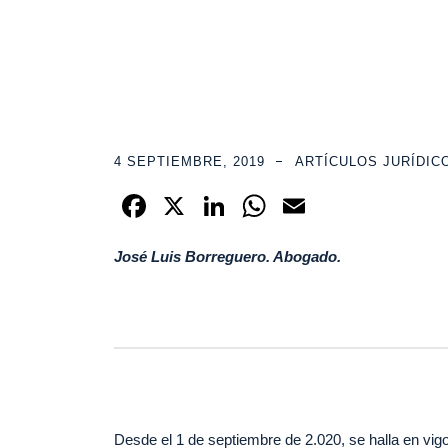
4 SEPTIEMBRE, 2019
ARTÍCULOS JURÍDIC
F
X
Li
W
E
a
n
h
m
José Luis Borreguero. Abogado.
c
k
at
ail
e
e
s
b
dI
A
o
n
p
o
p
k
Desde el 1 de septiembre de 2.020, se halla en vigo