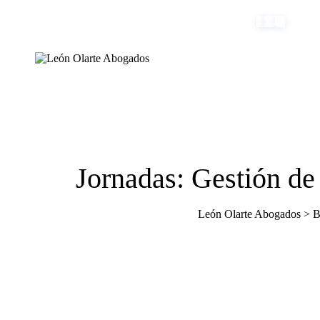
Skip
to
(+34) 954 082 800
info@leonolarte.com
content
Jornadas: Gestión de 
León Olarte Abogados
>
B