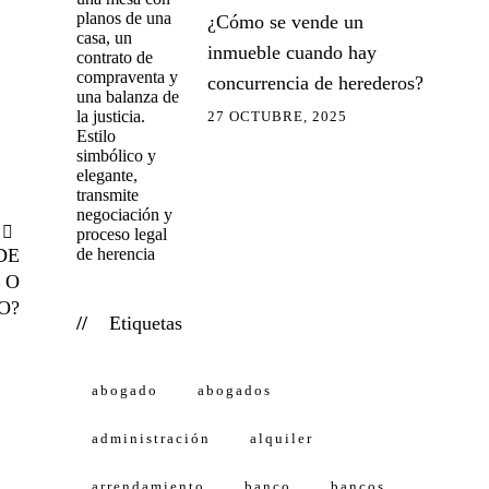
¿Cómo se vende un
inmueble cuando hay
concurrencia de herederos?
27 OCTUBRE, 2025
DE
 O
O?
Etiquetas
abogado
abogados
administración
alquiler
arrendamiento
banco
bancos