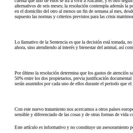
cuenta que uno de ellos se irá a vivir a Alicante, y el otro segu
alternativos de seis meses; la resolución contempla además la p
en el domicilio del otro al menos un fin de semana al mes, desde
supuesto las normas y criterios previstos para las crisis matrimo
Lo llamativo de la Sentencia es que la decisión está tomada, n
ahora, sino atendiendo al interés y bienestar del animal, así com
Por último la resolución determina que los gastos de atención sa
50% entre los dos propietarios, previa justificación documental
serán asumidos por cada uno de ellos durante el periodo que e
Con este nuevo tratamiento nos acercamos a otros países europ
sensible y diferenciado de las cosas y de otras formas de vida c
Este artículo es informativo y no constituye un asesoramiento 