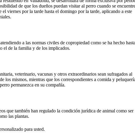
irá residiendo en Valladolid, se desarrollará de forma exclusiva por perio
osibilidad de que los dueños puedan visitar al perro cuando se encuentr
 el viernes por la tarde hasta el domingo por la tarde, aplicando a este
niales.
o atendiendo a las normas civiles de copropiedad como se ha hecho hast
o el de la familia y de los implicados.
nitaria, veterinario, vacunas y otros extraordinarios sean sufragados al
 de los mismos, mientras que los correspondientes a comida y peluquerí
l perro permanezca en su compañía.
eos que también han regulado la condición jurídica de animal como ser
omo las plantas.
personalizado para usted.