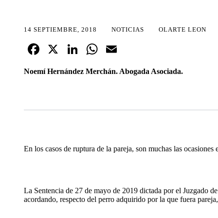
14 SEPTIEMBRE, 2018
NOTICIAS
OLARTE LEON
Fa
X
Li
W
E
ce
nk
ha
m
Noemí Hernández Merchán. Abogada Asociada.
bo
ed
ts
ail
ok
In
A
pp
En los casos de ruptura de la pareja, son muchas las ocasiones
La Sentencia de 27 de mayo de 2019 dictada por el Juzgado de P
acordando, respecto del perro adquirido por la que fuera parej