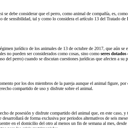
s si se debe considerar que el perro, como animal de compañía, es, com
tado de sensibilidad, tal y como lo considera el artículo 13 del Tratado
régimen jurídico de los animales de 13 de octubre de 2017, que aún se e
males no pueden ser considerados como cosas, sino como
seres dotados 
aso del perro) cuando se discutan cuestiones jurídicas que afecten a su p
momento por los dos miembros de la pareja aunque el animal figure, por
recho compartido de uso y disfrute sobre el animal.
echo de posesión y disfrute compartido del animal que, en este caso, y t
 se desarrollará de forma exclusiva por periodos alternativos de seis mes
entre en el domicilio del otro al menos un fin de semana al mes, desde e