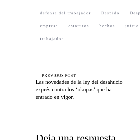
defensa del trabajador
Despido
Desp
empresa
estatutos
hechos
juicio
trabajador
Navegación
de
PREVIOUS POST
Las novedades de la ley del desahucio
entradas
exprés contra los ‘okupas’ que ha
entrado en vigor.
Deja una respuesta