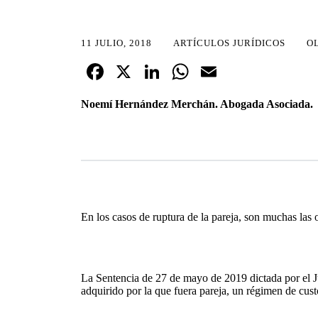
11 JULIO, 2018
ARTÍCULOS JURÍDICOS
O
Fa
X
Li
W
E
ce
nk
ha
m
Noemí Hernández Merchán. Abogada Asociada.
bo
ed
ts
ail
ok
In
A
pp
En los casos de ruptura de la pareja, son muchas las
La Sentencia de 27 de mayo de 2019 dictada por el Ju
adquirido por la que fuera pareja, un régimen de cus