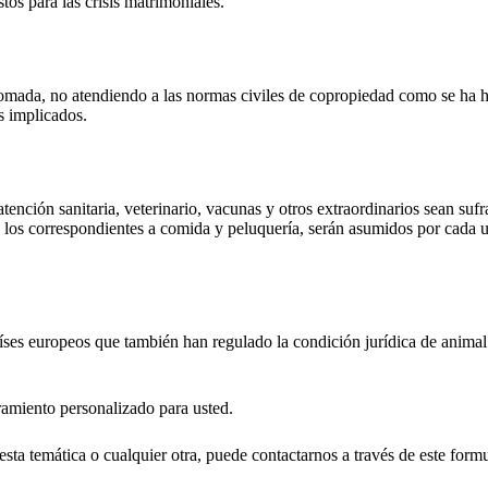
tos para las crisis matrimoniales.
 tomada, no atendiendo a las normas civiles de copropiedad como se ha h
os implicados.
tención sanitaria, veterinario, vacunas y otros extraordinarios sean suf
 los correspondientes a comida y peluquería, serán asumidos por cada un
ses europeos que también han regulado la condición jurídica de animal 
oramiento personalizado para usted.
esta temática o cualquier otra, puede contactarnos a través de
este formu