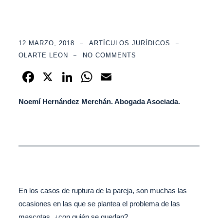
12 MARZO, 2018
ARTÍCULOS JURÍDICOS
OLARTE LEON
NO COMMENTS
F
X
Li
W
E
a
n
h
m
Noemí Hernández Merchán. Abogada Asociada.
c
k
at
ail
e
e
s
b
dI
A
o
n
p
o
p
k
En los casos de ruptura de la pareja, son muchas las
ocasiones en las que se plantea el problema de las
mascotas, ¿con quién se quedan?