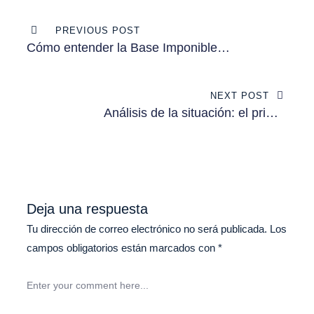
Navegación
PREVIOUS POST
de
Cómo entender la Base Imponible
Consolidada Común del Impuesto de
entradas
Sociedades (BICCIS)
NEXT POST
Análisis de la situación: el primer
paso para crear el Plan Anual de
Marketing del despacho de
abogados.
Deja una respuesta
Tu dirección de correo electrónico no será publicada.
Los
campos obligatorios están marcados con
*