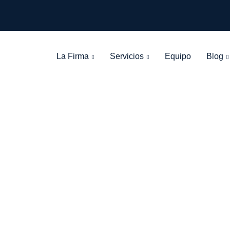
La Firma
Servicios
Equipo
Blog
Tag: inscripción
León Olarte Abogados
>
Blog Grid View
>
inscripción